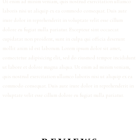
Ut enim ad minim veniam, quis nostrud exercitation ullamco
laboris nisi ut aliquip ex ea commodo consequat. Duis aute
irure dolor in reprehenderit in voluptate velit esse cillum
dolore eu fugiat nulla pariatur. Excepteur sint occaecat
cupidatat non proident, sunt in culpa qui officia deserunt
mollit anim id est laborum. Lorem ipsum dolor sit amet,
consectetur adipisicing elit, sed do eiusmod tempor incididunt
ut labore et dolore magna aliqua. Ut enim ad minim veniam,
quis nostrud exercitation ullamco laboris nisi ut aliquip ex ea
commodo consequat. Duis aute irure dolor in reprehenderit in
voluptate velit esse cillum dolore eu fugiat nulla pariatur.